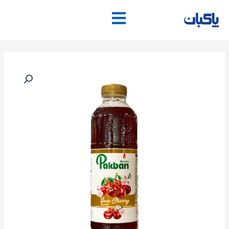
فتن
ه
حتوا