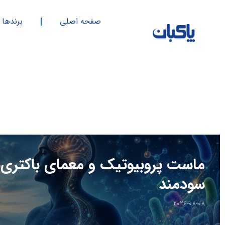
فتن
ه
صفحه اصلی
برندها
حتوا
ماست پروبیوتیک و معمای باکتری‌
سودمند
2026-08-08