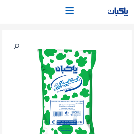
فتن
ه
حتوا