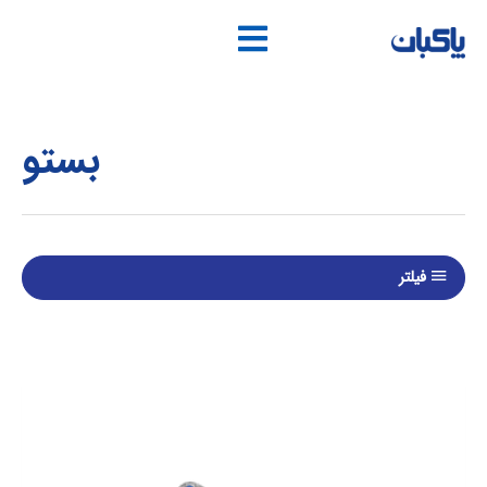
فتن
ه
حتوا
بستو
فیلتر