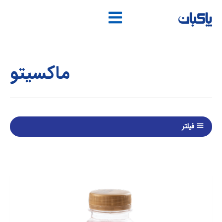
فتن
ه
حتوا
ماکسیتو
فیلتر