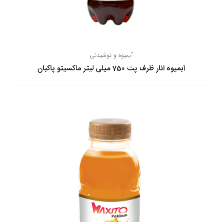
آبمیوه و نوشیدنی
آبمیوه انار ظرف پت 750 میلی لیتر ماكسیتو پاكبان