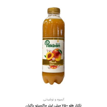
آبمیوه و نوشیدنی
نكتار هلو 750 ميلی ليتر ماكسيتو پاكبان