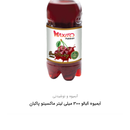
آبمیوه و نوشیدنی
آبمیوه آلبالو 300 ميلي ليتر ماكسيتو پاكبان