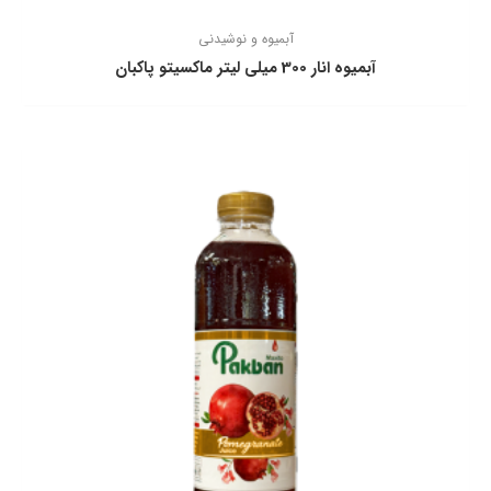
آبمیوه و نوشیدنی
آبمیوه انار 300 ميلي ليتر ماكسيتو پاكبان