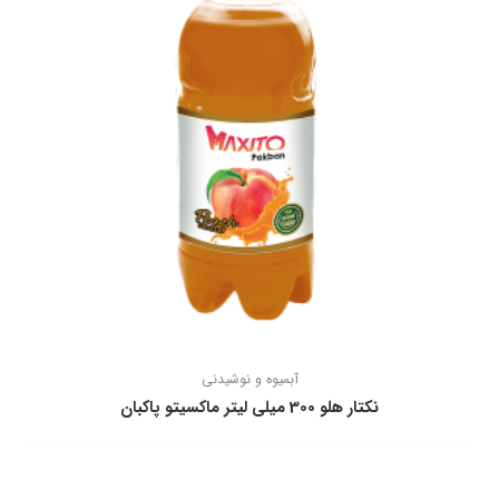
آبمیوه و نوشیدنی
نكتار هلو 300 ميلي ليتر ماكسيتو پاكبان