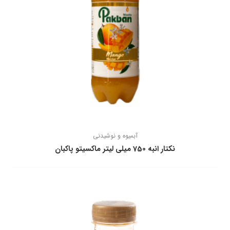
آبمیوه و نوشیدنی
نكتار انبه 750 ميلی ليتر ماكسيتو پاكبان