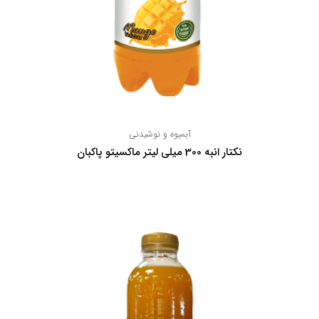
آبمیوه و نوشیدنی
نكتار انبه 300 ميلی ليتر ماكسيتو پاكبان