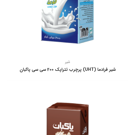
شیر
شیر فرادما (UHT) پرچرب تتراپك 200 سی سی پاكبان