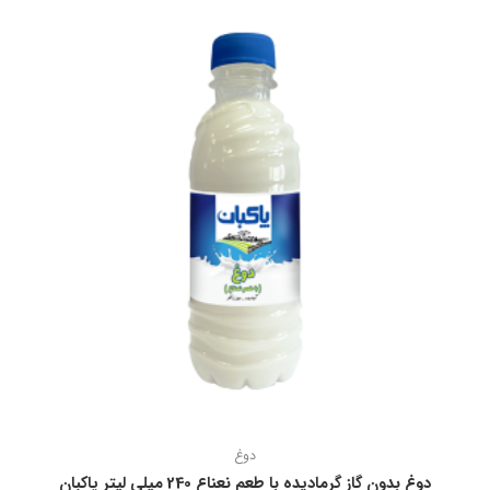
دوغ
دوغ بدون گاز گرماديده با طعم نعناع 240 ميلی ليتر پاكبان