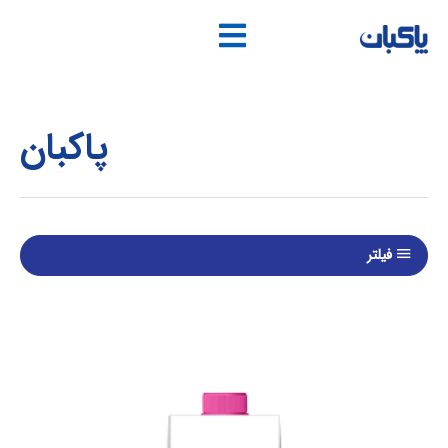
فتن
ه
حتوا
پاکبان
فیلتر