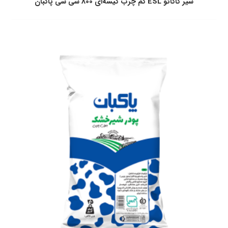
شير كاكائو ESL كم چرب كيسه‌ای 800 سی سی پاكبان