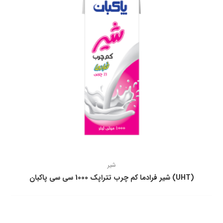
شیر
(UHT) شیر فرادما كم چرب تتراپك 1000 سی سی پاكبان