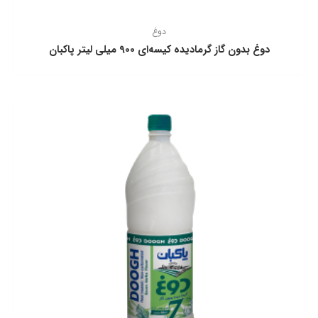
دوغ
دوغ بدون گاز گرماديده كيسه‌ای 900 ميلی ليتر پاكبان