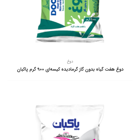
دوغ
دوغ هفت گياه بدون گاز گرماديده كيسه‌ای 900 گرم پاکبان