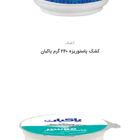
کشک
كشك پاستوریزه 240 گرم پاكبان