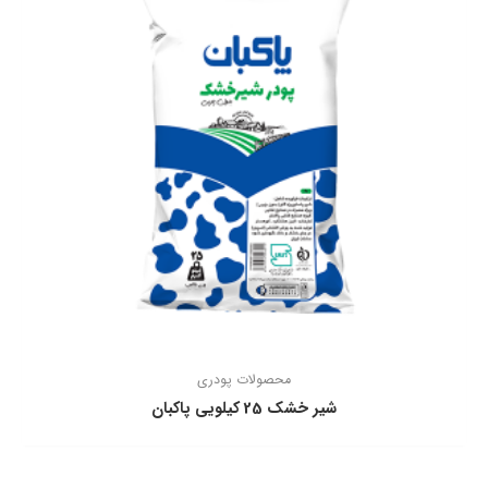
محصولات پودری
شير خشک 25 كيلويی پاكبان