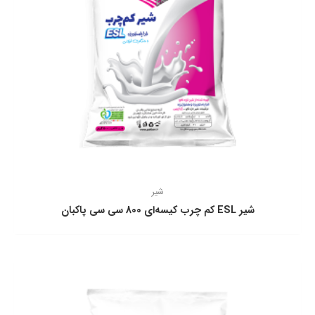
شیر
شير ESL كم چرب كيسه‌ای 800 سی سی پاكبان