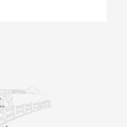
ص
زیر