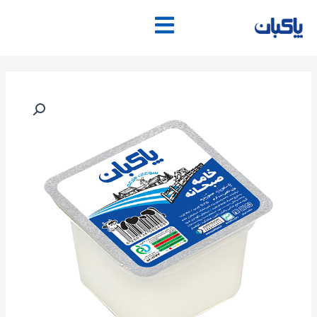
فتن
ه
حتوا