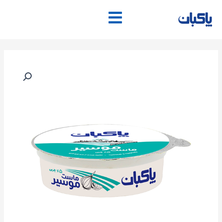
فتن
ه
حتوا