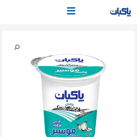
فتن
ه
حتوا