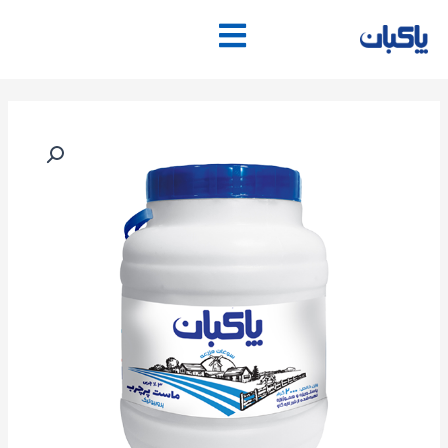
فتن
ه
حتوا