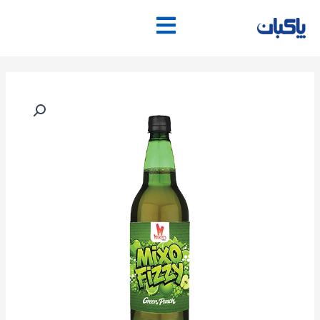
فتن
ه
حتوا