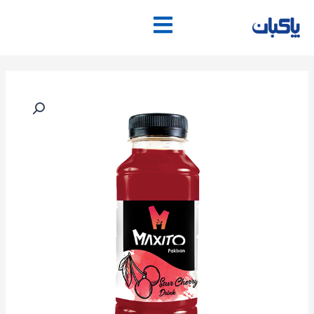
فتن
ه
حتوا