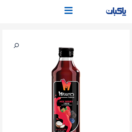
فتن
ه
حتوا