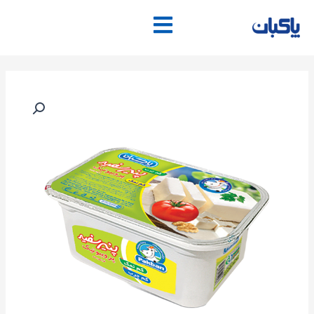
فتن
ه
حتوا