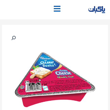
فتن
ه
حتوا