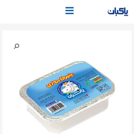
فتن
ه
حتوا