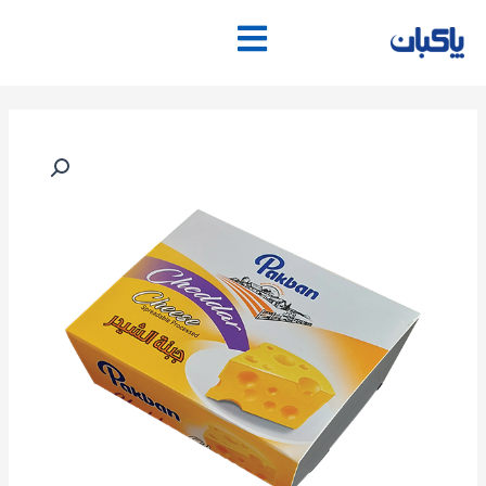
فتن
ه
حتوا